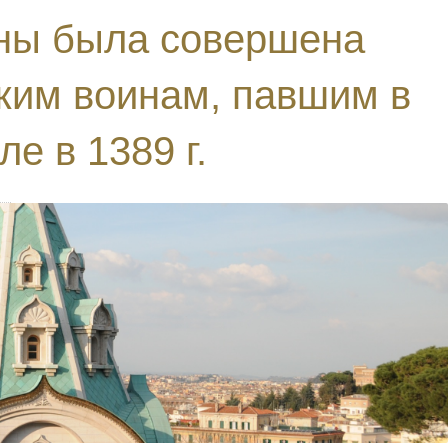
ины была совершена
ским воинам, павшим в
е в 1389 г.