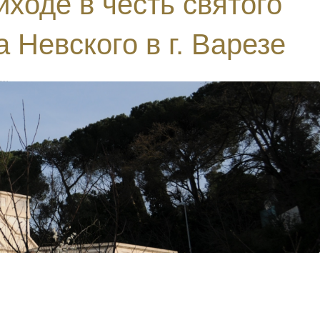
ходе в честь святого
 Невского в г. Варезе