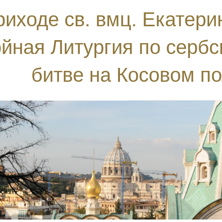
риходе св. вмц. Екатер
ойная Литургия по серб
битве на Косовом пол