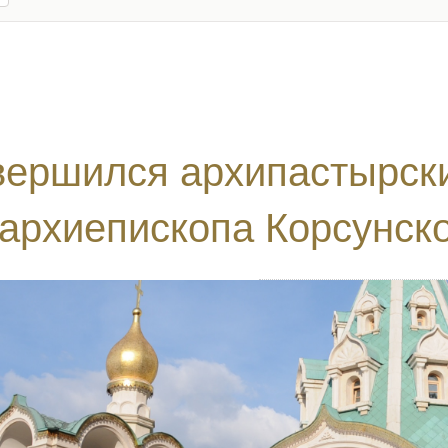
вершился архипастырски
архиепископа Корсунск