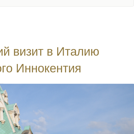
й визит в Италию
ого Иннокентия