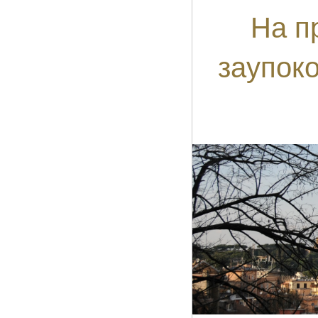
На п
заупок