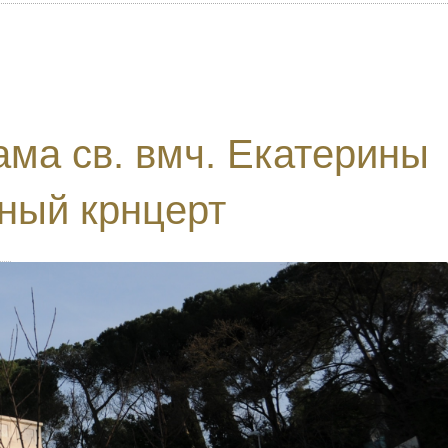
ама св. вмч. Екатерины
ный крнцерт