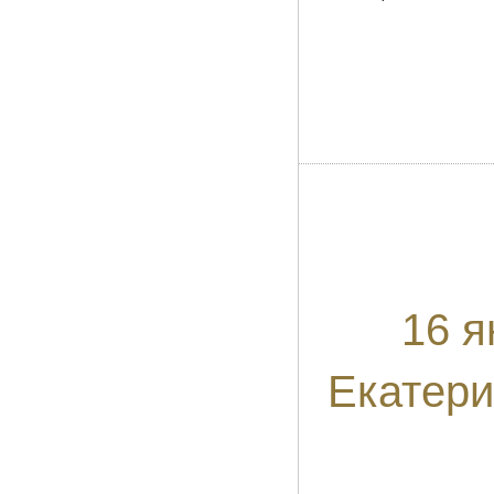
16 я
Екатери