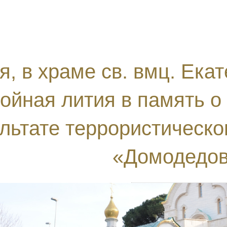
я, в храме св. вмц. Ек
ойная лития в память о
льтате террористическог
«Домодедо