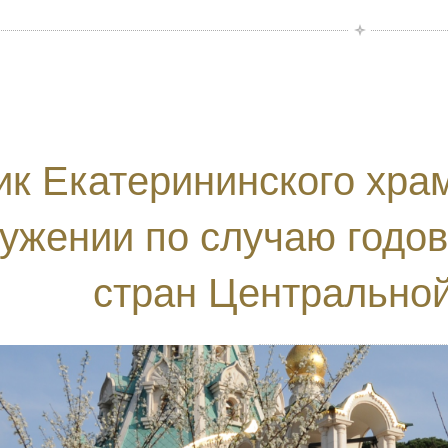
ик Екатерининского хра
лужении по случаю годо
стран Центрально