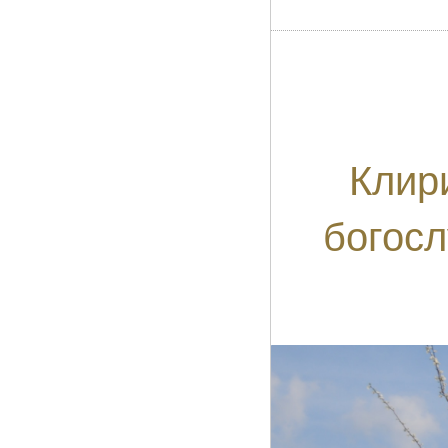
Клир
богос