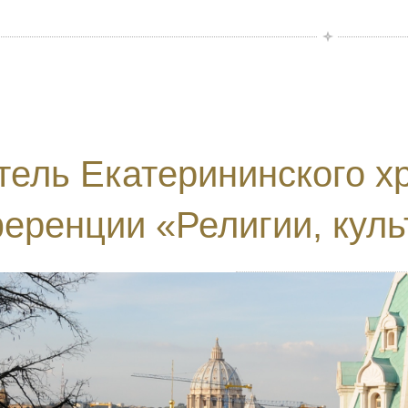
тель Екатерининского х
еренции «Религии, куль