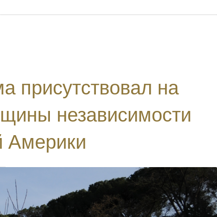
ма присутствовал на
вщины независимости
й Америки