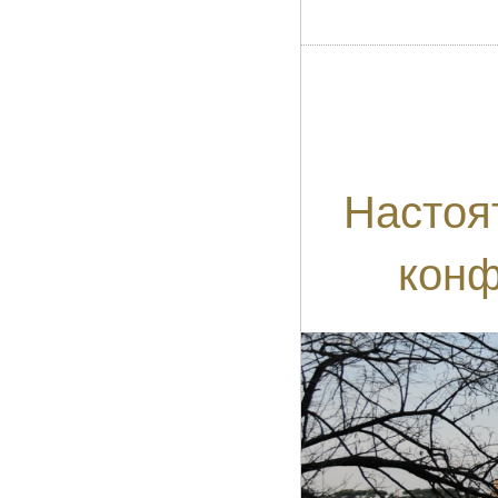
Настоя
конф