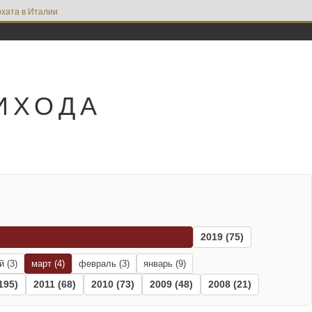
хата в Италии
ИХОДА
2019 (75)
й (3)
март (4)
февраль (3)
январь (9)
195)
2011 (68)
2010 (73)
2009 (48)
2008 (21)