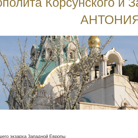
полита Корсунского и 
АНТОНИ
его экзарха Западной Европы