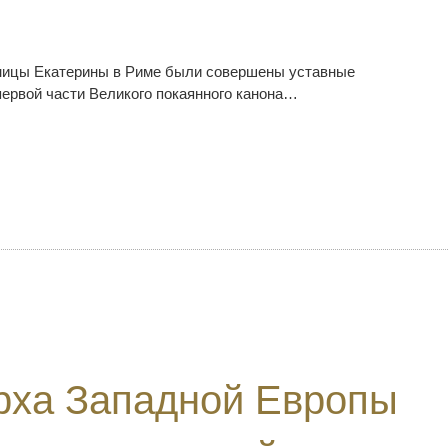
ченицы Екатерины в Риме были совершены уставные
первой части Великого покаянного канона…
рха Западной Европы