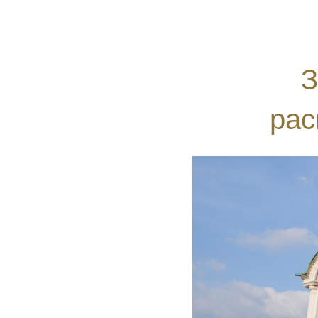
З
рас