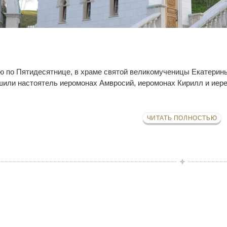
-ю по Пятидесятнице, в храме святой великомученицы Екатерин
или настоятель иеромонах Амвросий, иеромонах Кирилл и иер
ЧИТАТЬ ПОЛНОСТЬЮ