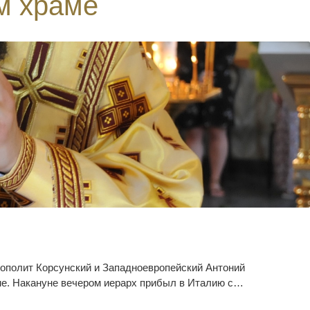
м храме
рополит Корсунский и Западноевропейский Антоний
е. Накануне вечером иерарх прибыл в Италию с…