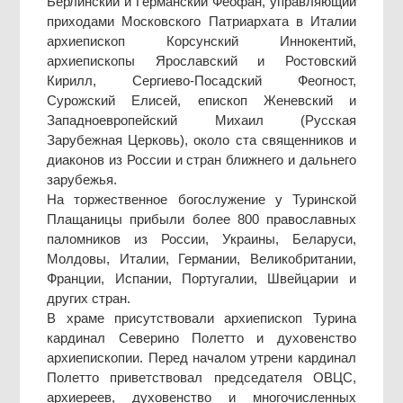
Берлинский и Германский Феофан, управляющий
приходами Московского Патриархата в Италии
архиепископ Корсунский Иннокентий,
архиепископы Ярославский и Ростовский
Кирилл, Сергиево-Посадский Феогност,
Сурожский Елисей, епископ Женевский и
Западноевропейский Михаил (Русская
Зарубежная Церковь), около ста священников и
диаконов из России и стран ближнего и дальнего
зарубежья.
На торжественное богослужение у Туринской
Плащаницы прибыли более 800 православных
паломников из России, Украины, Беларуси,
Молдовы, Италии, Германии, Великобритании,
Франции, Испании, Португалии, Швейцарии и
других стран.
В храме присутствовали архиепископ Турина
кардинал Северино Полетто и духовенство
архиепископии. Перед началом утрени кардинал
Полетто приветствовал председателя ОВЦС,
архиереев, духовенство и многочисленных