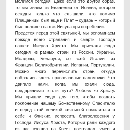
молимся сегодня. Даже если это другой образ,
то мы знаем из Евангелия от Иоанна, которое
сегодня только что слышали, что помимо
Плащаницы был еще и Плат – сударь – который
был положен на лик Иисуса при погребении.
Предстоя перед этой святыней, мы вспоминаем
прежде всего страдания и смерть Господа
нашего Иисуса Христа. Мы приехали сюда
сегодня из разных стран: из России, Украины,
Молдовы, Беларуси, со всей Италии, из
Франции, Великобритании, Испании, Португалии.
Можно много перечислить стран, откуда
собрались здесь православные паломники. Что
двигало нами, когда мы ехали сюда,
предпринимая тяготы пути? Любовь ко Христу.
Мы пришли сюда для того, чтобы воздать
поклонение нашему Божественному Спасителю
и перед этой великой святыней помолиться о
себе и близких, испросить благословения у
Господа Иисуса Христа, Который ради каждого
из нас взошел на Крест, пострадал, умер и