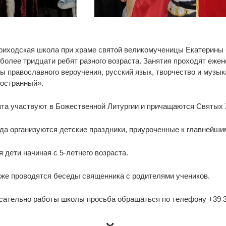
риходская школа при храме святой великомученицы Екатерины б
более тридцати ребят разного возраста. Занятия проходят ежен
вы православного вероучения, русский язык, творчество и музык
ностранный».
та участвуют в Божественной Литургии и причащаются Святых 
ода организуются детские праздники, приуроченные к главнейш
 дети начиная с 5-летнего возраста.
кже проводятся беседы священника с родителями учеников.
сательно работы школы просьба обращаться по телефону +39 3