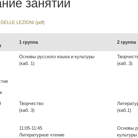
ние занятий
DELLE LEZIONI (pdf)
1 группа
2 группа
я
Основы русского языка и культуры
Творчест
(каб. 1)
(каб. 3)
стие
к
0
Творчество
Литерату
(каб. 3)
(каб.1)
11:05-11:45
Основы р
Литературное чтение
культуры