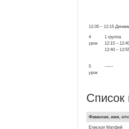
12.05 – 12:15 Динам
4
1 группа
урок
12:15 – 12:
12:40 – 12:
5
------
урок
Список
Фамилия, имя, отч
Епископ Матфей