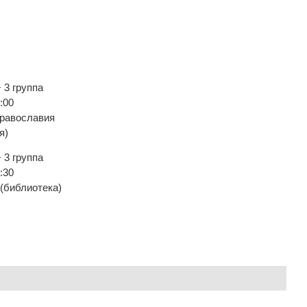
+ 3 группа
:00
равославия
я)
+ 3 группа
:30
библиотека)