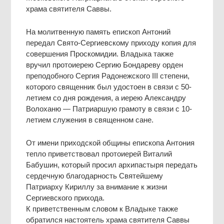
храма святителя Саввы.
На молитвенную память епископ Антоний
передал Свято-Сергиевскому приходу копия для
совершения Проскомидии. Владыка также
вручил протоиерею Сергию Бондареву орден
преподобного Сергия Радонежского III степени,
которого священник был удостоен в связи с 50-
летием со дня рождения, а иерею Александру
Волоханю — Патриаршую грамоту в связи с 10-
летием служения в священном сане.
От имени приходской общины епископа Антония
тепло приветствовал протоиерей Виталий
Бабушин, который просил архипастыря передать
сердечную благодарность Святейшему
Патриарху Кириллу за внимание к жизни
Сергиевского прихода.
К приветственным словом к Владыке также
обратился настоятель храма святителя Саввы