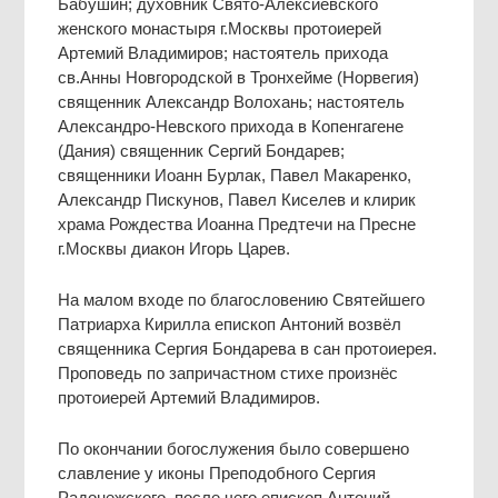
Бабушин; духовник Свято-Алексиевского
женского монастыря г.Москвы протоиерей
Артемий Владимиров; настоятель прихода
св.Анны Новгородской в Тронхейме (Норвегия)
священник Александр Волохань; настоятель
Александро-Невского прихода в Копенгагене
(Дания) священник Сергий Бондарев;
священники Иоанн Бурлак, Павел Макаренко,
Александр Пискунов, Павел Киселев и клирик
храма Рождества Иоанна Предтечи на Пресне
г.Москвы диакон Игорь Царев.
На малом входе по благословению Святейшего
Патриарха Кирилла епископ Антоний возвёл
священника Сергия Бондарева в сан протоиерея.
Проповедь по запричастном стихе произнёс
протоиерей Артемий Владимиров.
По окончании богослужения было совершено
славление у иконы Преподобного Сергия
Радонежского, после чего епископ Антоний