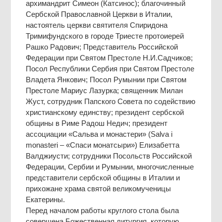
архимандрит Симеон (Катсинос); благочинный
Сербской Православной Церкви в Италии,
настоятель церкви святителя Спиридона
Тримифундского в городе Триесте протоиерей
Рашко Радович; Представитель Российской
Федерации при Святом Престоле Н.И.Садчиков;
Посол Республики Сербия при Святом Престоле
Владета Янкович; Посол Румынии при Святом
Престоле Мариус Лазурка; священник Милан
Жуст, сотрудник Папского Совета по содействию
христианскому единству; президент сербской
общины в Риме Радош Недич; президент
ассоциации «Сальва и монастери» (Salva i
monasteri – «Спаси монатсыри») Елизабетта
Валджиусти; cотрудники Посольств Российской
Федерации, Сербии и Румынии, многочисленные
представители сербской общины в Италии и
прихожане храма святой великомученицы
Екатерины.
Перед началом работы круглого стола была
совершена Божественная литургия, которую