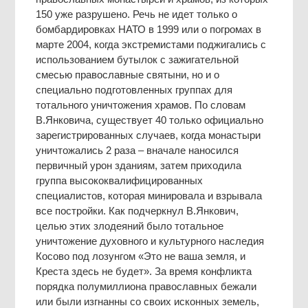
150 уже разрушено. Речь не идет только о
бомбардировках НАТО в 1999 или о погромах в
марте 2004, когда экстремистами поджигались с
использованием бутылок с зажигательной
смесью православные святыни, но и о
специально подготовленных группах для
тотального уничтожения храмов. По словам
В.Янковича, существует 40 только официально
зарегистрированных случаев, когда монастыри
уничтожались 2 раза – вначале наносился
первичный урон зданиям, затем приходила
группа высококвалифицированных
специалистов, которая минировала и взрывала
все постройки. Как подчеркнул В.Янкович,
целью этих злодеяний было тотальное
уничтожение духовного и культурного наследия
Косово под лозунгом «Это не ваша земля, и
Креста здесь не будет». За время конфликта
порядка полумиллиона православных бежали
или были изгнанны со своих исконных земель,