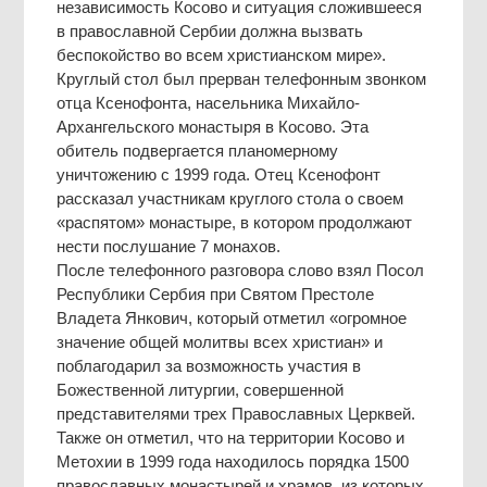
независимость Косово и ситуация сложившееся
в православной Сербии должна вызвать
беспокойство во всем христианском мире».
Круглый стол был прерван телефонным звонком
отца Ксенофонта, насельника Михайло-
Архангельского монастыря в Косово. Эта
обитель подвергается планомерному
уничтожению с 1999 года. Отец Ксенофонт
рассказал участникам круглого стола о своем
«распятом» монастыре, в котором продолжают
нести послушание 7 монахов.
После телефонного разговора слово взял Посол
Республики Сербия при Святом Престоле
Владета Янкович, который отметил «огромное
значение общей молитвы всех христиан» и
поблагодарил за возможность участия в
Божественной литургии, совершенной
представителями трех Православных Церквей.
Также он отметил, что на территории Косово и
Метохии в 1999 года находилось порядка 1500
православных монастырей и храмов, из которых