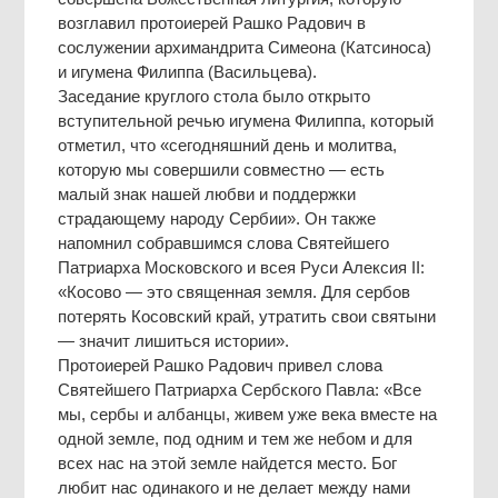
возглавил протоиерей Рашко Радович в
сослужении архимандрита Симеона (Катсиноса)
и игумена Филиппа (Васильцева).
Заседание круглого стола было открыто
вступительной речью игумена Филиппа, который
отметил, что «сегодняшний день и молитва,
которую мы совершили совместно — есть
малый знак нашей любви и поддержки
страдающему народу Сербии». Он также
напомнил собравшимся слова Святейшего
Патриарха Московского и всея Руси Алексия II:
«Косово — это священная земля. Для сербов
потерять Косовский край, утратить свои святыни
— значит лишиться истории».
Протоиерей Рашко Радович привел слова
Святейшего Патриарха Сербского Павла: «Все
мы, сербы и албанцы, живем уже века вместе на
одной земле, под одним и тем же небом и для
всех нас на этой земле найдется место. Бог
любит нас одинакого и не делает между нами