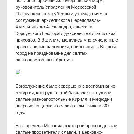
возглавил архиепископ Егорьевский Марк,
руководитель Управления Московской
Патриархии по зарубежным учреждениям, в
сослужении архиепископа Переяславль-
Хмельницкого Александра, епископа
Корсунского Нестора и духовенства италийских
приходов. В базилике молились многочисленные
православные паломники, прибывшие в Вечный
город на празднование дня святых
равноапостольных братьев.
Богослужение было совершено в воспоминание
литургии, которую в этой базилике отслужили
святые равноапостольные Кирилл и Мефодий
впервые на церковнославянском языке в 867
году.
В те времена Моравия, в которой проповедовали
святые просветители славян, в церковно-