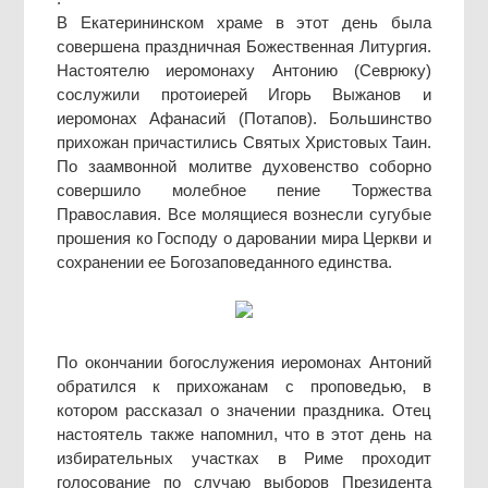
В Екатерининском храме в этот день была
совершена праздничная Божественная Литургия.
Настоятелю иеромонаху Антонию (Севрюку)
сослужили протоиерей Игорь Выжанов и
иеромонах Афанасий (Потапов). Большинство
прихожан причастились Святых Христовых Таин.
По заамвонной молитве духовенство соборно
совершило молебное пение Торжества
Православия. Все молящиеся вознесли сугубые
прошения ко Господу о даровании мира Церкви и
сохранении ее Богозаповеданного единства.
По окончании богослужения иеромонах Антоний
обратился к прихожанам с проповедью, в
котором рассказал о значении праздника. Отец
настоятель также напомнил, что в этот день на
избирательных участках в Риме проходит
голосование по случаю выборов Президента