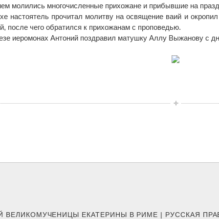
ием молились многочисленные прихожане и прибывшие на празд
ихе настоятель прочитал молитву на освящение ваий и окропи
й, после чего обратился к прихожанам с проповедью.
езе иеромонах Антоний поздравил матушку Аллу Выжанову с дне
Й ВЕЛИКОМУЧЕНИЦЫ ЕКАТЕРИНЫ В РИМЕ | РУССКАЯ ПР