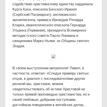
содействию христианскому единству кардинала
Курта Коха, епископа Бачского Иринея
(Сербский Патриархат), англиканского
архиепископа, примаса Ирландии Ричарда
Кларка, евангелического епископа Герхарда
Ульриха (Германия), президента Всемирного
методистского совета Пауло Локмана и
священника Марко Ньяви из Общины святого
Эгидия.
В своем выступлении митрополит Павел, в
частности, отметил: «Следуя примеру святых
отцов, в диалоге с последователями других
религий мы, христиане, можем
свидетельствовать об истине Христовой не
только прямой проповедью христианства, но и
своей любовью, добрыми поступками,
достойным поведением в житейских делах,