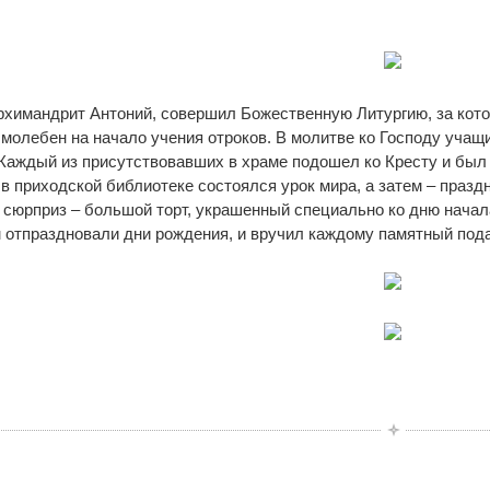
рхимандрит Антоний, совершил Божественную Литургию, за кот
молебен на начало учения отроков. В молитве ко Господу учащ
 Каждый из присутствовавших в храме подошел ко Кресту и был 
в приходской библиотеке состоялся урок мира, а затем – празд
 сюрприз – большой торт, украшенный специально ко дню начал
м отпраздновали дни рождения, и вручил каждому памятный пода