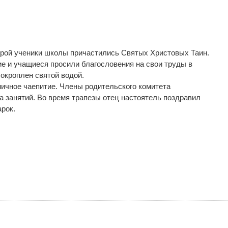
орой ученики школы причастились Святых Христовых Таин.
ие и учащиеся просили благословения на свои труды в
окроплен святой водой.
ничное чаепитие. Члены родительского комитета
а занятий. Во время трапезы отец настоятель поздравил
рок.