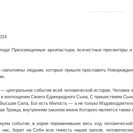
014
поде Преосвященные архипастыри, всечестные пресвитеры и д
 наполнены людьми, которые пришли прославить Новорожден
ию.
— центральное событие всей человеческой истории. Человек вс
 в воплощении Своего Единородного Сына. С пришествием Сына
 Высшая Сила, Бог есть Милость — а не только Мздовоздаятель,
тая Троица, внутренним законом жизни Которого является также
нуем событие, в корне переменившее весь ход человеческой 
з нас, берет на Себя всю тяжесть наших грехов, человеческ