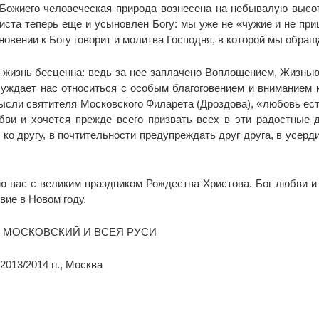
ожиего человеческая природа вознесена на небывалую высоту
иста теперь еще и усыновлен Богу: мы уже не «чужие и не при
новении к Богу говорит и молитва Господня, в которой мы обра
 жизнь бесценна: ведь за нее заплачено Воплощением, Жизнь
уждает нас относиться с особым благоговением и вниманием к 
мысли святителя Московского Филарета (Дроздова), «любовь ест
бви и хочется прежде всего призвать всех в эти радостные 
ко другу, в почтительности предупреждать друг друга, в усерд
 вас с великим праздником Рождества Христова. Бог любви и м
вие в Новом году.
Х МОСКОВСКИЙ И ВСЕЯ РУСИ
013/2014 гг., Москва