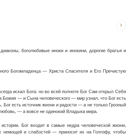
иаконы, боголюбивые иноки и инокини, дорогие братья и
ного Богомладенца — Христа Спасителя и Его Пречистую
егда искал Бога: но во всей полноте Бог Сам открыл Себя
 Божия — и Сына человеческого — мир узнал, что Бог есть
 Бог есть источник жизни и радости — а не только Грозный
 любовь, — а вовсе не одинокий Владыка мира.
истории. Бог входит в самые недра человеческой жизни,
их немощей и слабостей — приносит их на Голгофу, чтобы