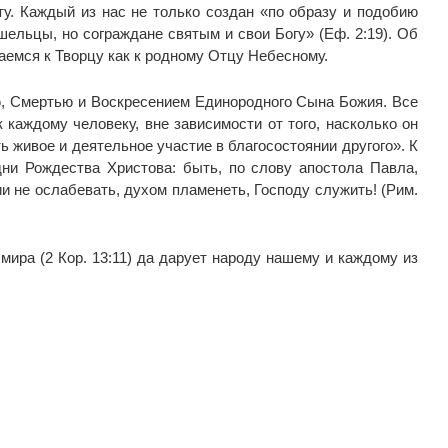
. Каждый из нас не только создан «по образу и подобию
шельцы, но сограждане святым и свои Богу» (Еф. 2:19). Об
щаемся к Творцу как к родному Отцу Небесному.
ю, Смертью и Воскресением Единородного Сына Божия. Все
каждому человеку, вне зависимости от того, насколько он
ь живое и деятельное участие в благосостоянии другого». К
дни Рождества Христова: быть, по слову апостола Павла,
ии не ослабевать, духом пламенеть, Господу служить! (Рим.
ира (2 Кор. 13:11) да дарует народу нашему и каждому из