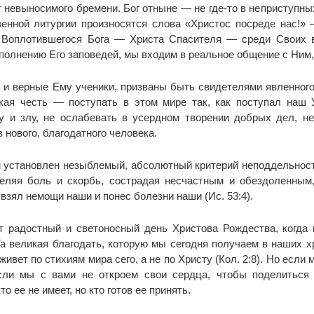
 невыносимого бремени. Бог отныне — не где-то в неприступных
енной литургии произносятся слова «Христос посреде нас!» —
 Воплотившегося Бога — Христа Спасителя — среди Своих в
сполнению Его заповедей, мы входим в реальное общение с Ним,
 и верные Ему ученики, призваны быть свидетелями явленного
кая честь — поступать в этом мире так, как поступал наш 
ху и злу, не ослабевать в усердном творении добрых дел, 
в нового, благодатного человека.
 установлен незыблемый, абсолютный критерий неподдельност
еляя боль и скорбь, сострадая несчастным и обездоленным,
взял немощи наши и понес болезни наши (Ис. 53:4).
т радостный и светоносный день Христова Рождества, когда 
Та великая благодать, которую мы сегодня получаем в наших х
ивет по стихиям мира сего, а не по Христу (Кол. 2:8). Но если
если мы с вами не откроем свои сердца, чтобы поделиться
то ее не имеет, но кто готов ее принять.