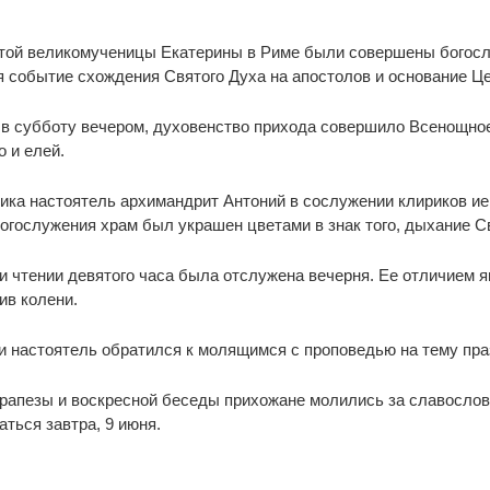
ятой великомученицы Екатерины в Риме были совершены богосл
 событие схождения Святого Духа на апостолов и основание Це
 в субботу вечером, духовенство прихода совершило Всенощное
 и елей.
ника настоятель архимандрит Антоний в сослужении клириков 
богослужения храм был украшен цветами в знак того, дыхание С
 и чтении девятого часа была отслужена вечерня. Ее отличием 
ив колени.
и настоятель обратился к молящимся с проповедью на тему пра
рапезы и воскресной беседы прихожане молились за славословн
ться завтра, 9 июня.