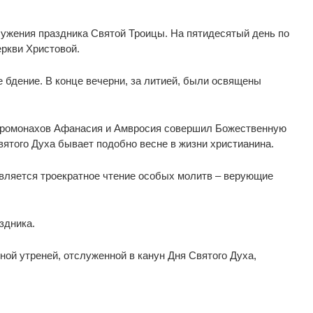
ужения праздника Святой Троицы. На пятидесятый день по
ркви Христовой.
 бдение. В конце вечерни, за литией, были освящены
иеромонахов Афанасия и Амвросия совершил Божественную
вятого Духа бывает подобно весне в жизни христианина.
является троекратное чтение особых молитв – верующие
здника.
ой утреней, отслуженной в канун Дня Святого Духа,