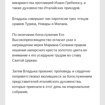
викариатства протоиерей Иоанн Гребеносу, а
также духовенство Италийских приходов.
Владыка совершил чин хиротесии трех чтецов
храмов Турина, Новары и Милана.
По окончании богослужения Его
Высокопреосвященство огласил указ о
награждении иерея Мариана Селвини правом
ношения наперсного креста золотого цвета во
внимание к его усердным трудам во славу
Святой Церкви.
Затем Владыка произнес проповедь и сердечно
поприветствовал молившихся за богослужением
представителей италийского духовенства,
которые приехали в этот день на епархиальное
собрание.