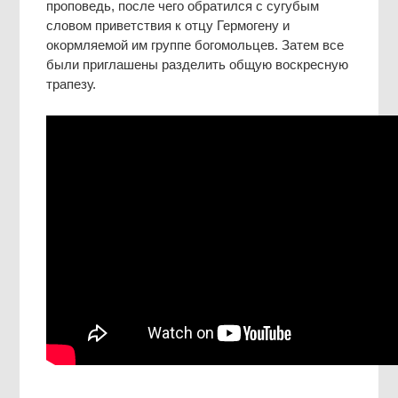
проповедь, после чего обратился с сугубым
словом приветствия к отцу Гермогену и
окормляемой им группе богомольцев. Затем все
были приглашены разделить общую воскресную
трапезу.