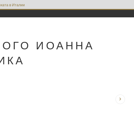
хата в Италии
НОГО ИОАННА
ИКА