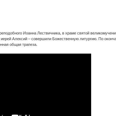
преподобного Иоанна Лествичника, в храме святой великомучен
 иерей Алексий – совершили Божественную литургию. По оконч
нная общая трапеза.