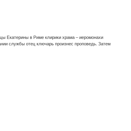
ицы Екатерины в Риме клирики храма – иеромонахи
ании службы отец ключарь произнес проповедь. Затем