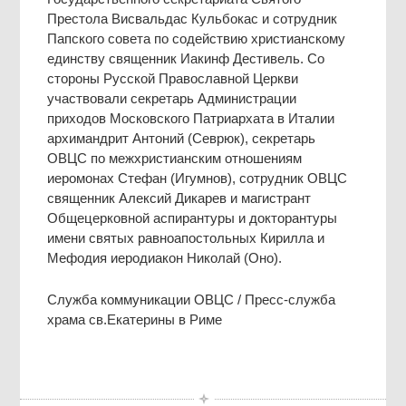
Престола Висвальдас Кульбокас и сотрудник
Папского совета по содействию христианскому
единству священник Иакинф Дестивель. Со
стороны Русской Православной Церкви
участвовали секретарь Администрации
приходов Московского Патриархата в Италии
архимандрит Антоний (Севрюк), секретарь
ОВЦС по межхристианским отношениям
иеромонах Стефан (Игумнов), сотрудник ОВЦС
священник Алексий Дикарев и магистрант
Общецерковной аспирантуры и докторантуры
имени святых равноапостольных Кирилла и
Мефодия иеродиакон Николай (Оно).
Служба коммуникации ОВЦС / Пресс-служба
храма св.Екатерины в Риме