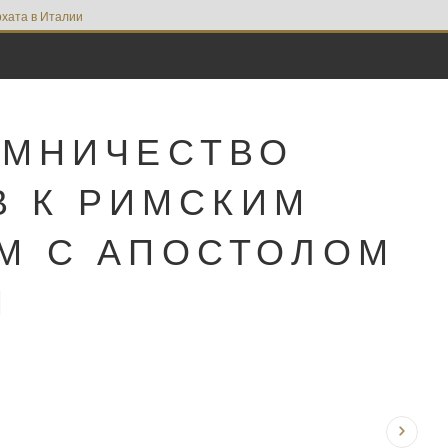
хата в Италии
ОМНИЧЕСТВО
В К РИМСКИМ
М С АПОСТОЛОМ
М