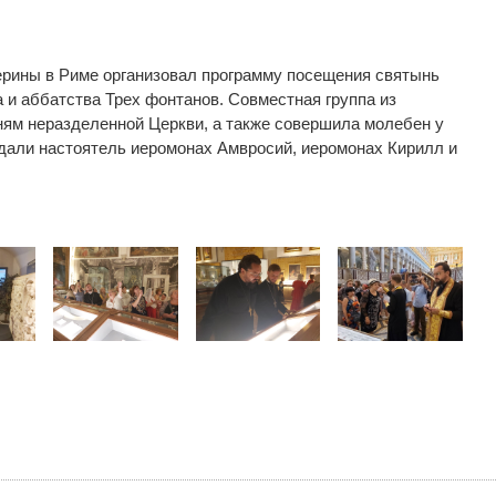
ерины в Риме организовал программу посещения святынь
ra и аббатства Трех фонтанов. Совместная группа из
ям неразделенной Церкви, а также совершила молебен у
ждали настоятель иеромонах Амвросий, иеромонах Кирилл и