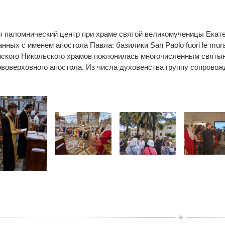
я паломнический центр при храме святой великомученицы Екат
анных с именем апостола Павла: базилики San Paolo fuori le mu
ского Никольского храмов поклонилась многочисленным святын
рвоверховного апостола. Из числа духовенства группу сопрово