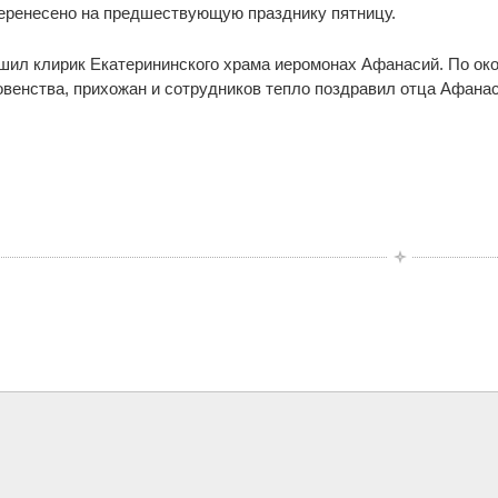
еренесено на предшествующую празднику пятницу.
ил клирик Екатерининского храма иеромонах Афанасий. По ок
овенства, прихожан и сотрудников тепло поздравил отца Афана