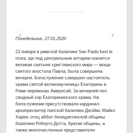
Понедельник, 27.01.2020
23 января в римской базилике San Paolo fuori le
mura, где под центральным алтарем покоится
великая святыня христианского мира — мощи
святого апостола Павла, была совершена
вечерня. Богослужение совершил настоятель
храма святой великомученицы Екатерины в
Риме иеромонах Амвросий. За вечерней пел
сводный хор Екатерининского храма. На
богослужении присутствовали кардинал-
архипресвитер папской базилики Джэймс Майкл
Харви, отец аббат бенедиктинской общины
базилики Роберто Дотта, братия общины, а
также многочисленные представители