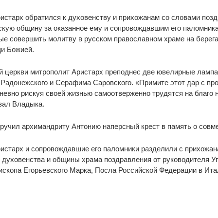
истарх обратился к духовенству и прихожанам со словами поз
скую общину за оказанное ему и сопровождавшим его паломникам
е совершить молитву в русском православном храме на берега
и Божией.
й церкви митрополит Аристарх преподнес две ювелирные ламп
Радонежского и Серафима Саровского. «Примите этот дар с про
дневно рискуя своей жизнью самоотверженно трудятся на благо 
зал Владыка.
ручил архимандриту Антонию наперсный крест в память о совм
истарх и сопровождавшие его паломники разделили с прихожан
 духовенства и общины храма поздравления от руководителя 
скопа Егорьевского Марка, Посла Российской Федерации в Итал