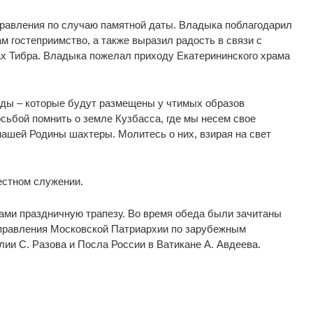
дравления по случаю памятной даты. Владыка поблагодарил
 гостеприимство, а также выразил радость в связи с
х Тибра. Владыка пожелал приходу Екатерининского храма
ады – которые будут размещены у чтимых образов
сьбой помнить о земле Кузбасса, где мы несем свое
нашей Родины шахтеры. Молитесь о них, взирая на свет
естном служении.
ами праздничную трапезу. Во время обеда были зачитаны
Управления Московской Патриархии по зарубежным
ии С. Разова и Посла России в Ватикане А. Авдеева.