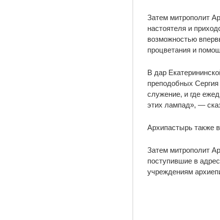
Затем митрополит Ар
настоятеля и приход
возможностью впервы
процветания и помощ
В дар Екатерининско
преподобных Сергия 
служение, и где еже
этих лампад», — ска
Архипастырь также в
Затем митрополит Ар
поступившие в адрес
учреждениям архиепи