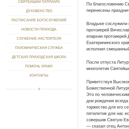
СВЯТЕЙШИЙ ПАТРИАРХ
По благословению Св
перенесены празднич
ДУХОВЕНСТВО
РАСПИСАНИЕ БОГОСЛУЖЕНИЙ
Владыке сослужили н
протоиерей Вячеслав
НОВОСТИ ПРИХОДА
епархии протоиерей 
СЛУЖЕНИЕ НАСТОЯТЕЛЯ
Екатерининского хра
ПАЛОМНИЧЕСКАЯ СЛУЖБА
исполнил смешанный 
ДЕТСКАЯ ПРИХОДСКАЯ ШКОЛА
После отпуста Литу
ПОМОЧЬ ХРАМУ
многолетия Святейше
КОНТАКТЫ
Приветствуя Высокоп
Божественной Литург
Это по человеческим
дни рождения всегда
торжество для его се
пятилетие для нас е
совершив Святую Евх
— сказал отец Антон