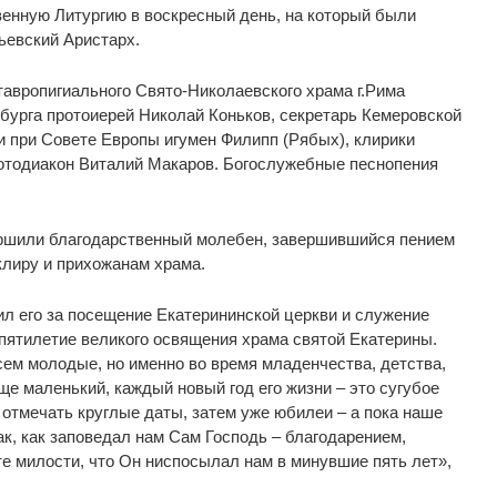
енную Литургию в воскресный день, на который были
ьевский Аристарх.
авропигиального Свято-Николаевского храма г.Рима
бурга протоиерей Николай Коньков, секретарь Кемеровской
 при Совете Европы игумен Филипп (Рябых), клирики
ротодиакон Виталий Макаров. Богослужебные песнопения
ершили благодарственный молебен, завершившийся пением
клиру и прихожанам храма.
 его за посещение Екатерининской церкви и служение
пятилетие великого освящения храма святой Екатерины.
ем молодые, но именно во время младенчества, детства,
ще маленький, каждый новый год его жизни – это сугубое
т отмечать круглые даты, затем уже юбилеи – а пока наше
к, как заповедал нам Сам Господь – благодарением,
е милости, что Он ниспосылал нам в минувшие пять лет»,