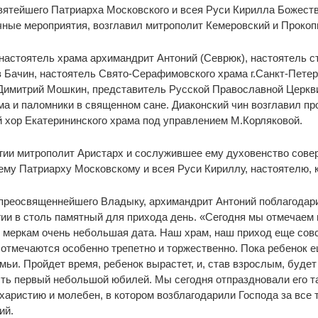
ятейшего Патриарха Московского и всея Руси Кирилла Божеств
ные мероприятия, возглавил митрополит Кемеровский и Прокоп
астоятель храма архимандрит Антоний (Севрюк), настоятель ст
 Бачин, настоятель Свято-Серафимовского храма г.Санкт-Петер
Димитрий Мошкин, представитель Русской Православной Церкви
ма и паломники в священном сане. Диаконский чин возглавил п
хор Екатерининского храма под управлением М.Корляковой.
ргии митрополит Аристарх и сослужившее ему духовенство сов
му Патриарху Московскому и всея Руси Кириллу, настоятелю, 
реосвященнейшего Владыку, архимандрит Антоний поблагодарил
ии в столь памятный для прихода день. «Сегодня мы отмечаем 
 меркам очень небольшая дата. Наш храм, наш приход еще совс
 отмечаются особенно трепетно и торжественно. Пока ребенок е
мьи. Пройдет время, ребенок вырастет, и, став взрослым, буде
сть первый небольшой юбилей. Мы сегодня отпраздновали его та
аристию и молебен, в котором возблагодарили Господа за все т
ий.