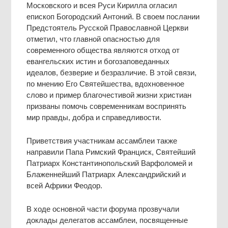
Московского и всея Руси Кирилла огласил
епископ Богородский Антоний. В своем послании
Предстоятель Русской Православной Церкви
отметил, что главной опасностью для
современного общества являются отход от
евангельских истин и богозаповеданных
идеалов, безверие и безразличие. В этой связи,
по мнению Его Святейшества, вдохновенное
слово и пример благочестивой жизни христиан
призваны помочь современникам воспринять
мир правды, добра и справедливости.
Приветствия участникам ассамблеи также
направили Папа Римский Франциск, Святейший
Патриарх Константинопольский Варфоломей и
Блаженнейший Патриарх Александрийский и
всей Африки Феодор.
В ходе основной части форума прозвучали
доклады делегатов ассамблеи, посвященные