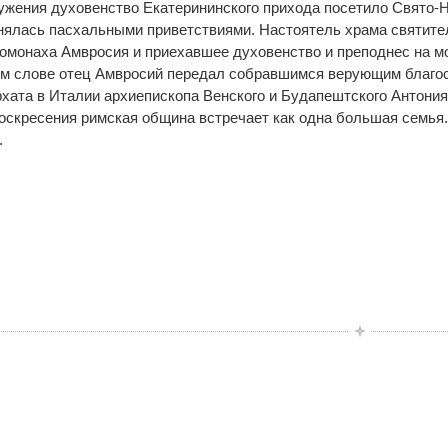
ужения духовенство Екатерининского прихода посетило Свято-Н
нялась пасхальными приветствиями. Настоятель храма святите
омонаха Амвросия и приехавшее духовенство и преподнес на м
ном слове отец Амвросий передал собравшимся верующим благо
хата в Италии архиепископа Венского и Будапештского Антония 
оскресения римская община встречает как одна большая семья
.