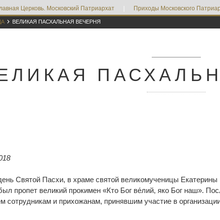
лавная Церковь. Московский Патриархат
|
Приходы Московского Патриар

ДА
ВЕЛИКАЯ ПАСХАЛЬНАЯ ВЕЧЕРНЯ
ЕЛИКАЯ ПАСХАЛЬ
018
 день Святой Пасхи, в храме святой великомученицы Екатерин
был пропет великий прокимен «Кто Бог ве́лий, яко Бог наш». П
ем сотрудникам и прихожанам, принявшим участие в организаци