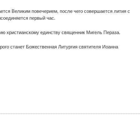
ается Великим повечерием, после чего совершается лития с
исоединяется первый час.
вию христианскому единству священник Мигель Пераза.
орого станет Божественная Литургия святителя Иоанна