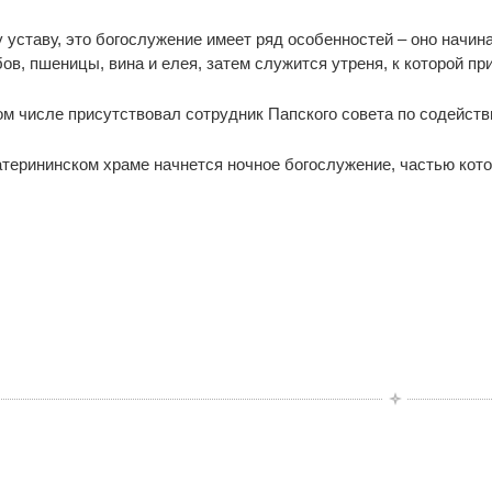
 уставу, это богослужение имеет ряд особенностей – оно начин
ов, пшеницы, вина и елея, затем служится утреня, к которой пр
ом числе присутствовал сотрудник Папского совета по содейст
катерининском храме начнется ночное богослужение, частью кот